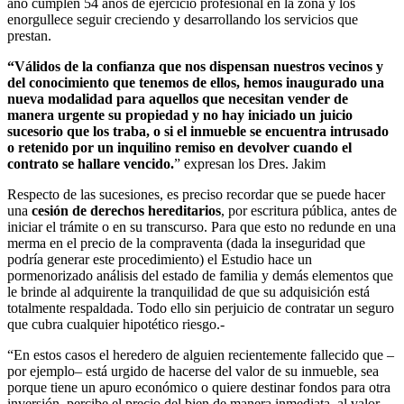
año cumplen 54 años de ejercicio profesional en la zona y los
enorgullece seguir creciendo y desarrollando los servicios que
prestan.
“Válidos de la confianza que nos dispensan nuestros vecinos y
del conocimiento que tenemos de ellos, hemos inaugurado una
nueva modalidad para aquellos que necesitan vender de
manera urgente su propiedad y no hay iniciado un juicio
sucesorio que los traba, o si el inmueble se encuentra intrusado
o retenido por un inquilino remiso en devolver cuando el
contrato se hallare vencido.
” expresan los Dres. Jakim
Respecto de las sucesiones, es preciso recordar que se puede hacer
una
cesión de derechos hereditarios
, por escritura pública, antes de
iniciar el trámite o en su transcurso. Para que esto no redunde en una
merma en el precio de la compraventa (dada la inseguridad que
podría generar este procedimiento) el Estudio hace un
pormenorizado análisis del estado de familia y demás elementos que
le brinde al adquirente la tranquilidad de que su adquisición está
totalmente respaldada. Todo ello sin perjuicio de contratar un seguro
que cubra cualquier hipotético riesgo.-
“En estos casos el heredero de alguien recientemente fallecido que –
por ejemplo– está urgido de hacerse del valor de su inmueble, sea
porque tiene un apuro económico o quiere destinar fondos para otra
inversión, percibe el precio del bien de manera inmediata, al valor