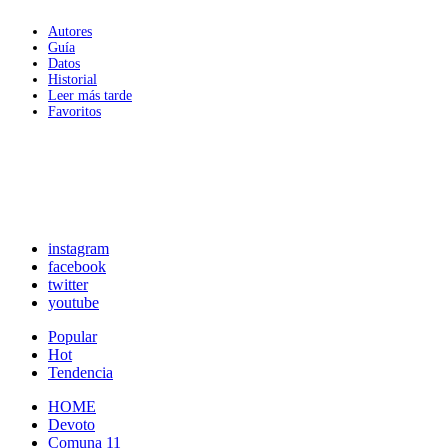
Autores
Guía
Datos
Historial
Leer más tarde
Favoritos
instagram
facebook
twitter
youtube
Popular
Hot
Tendencia
HOME
Devoto
Comuna 11