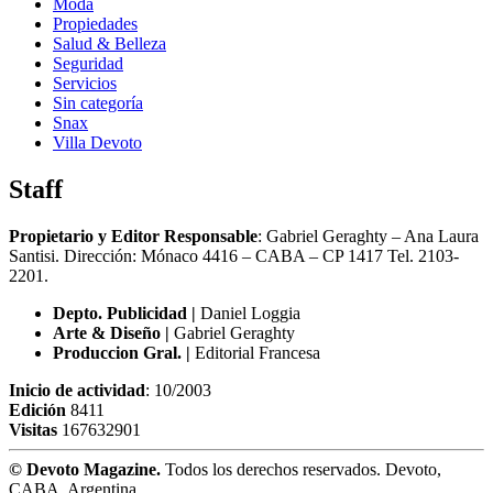
Moda
Propiedades
Salud & Belleza
Seguridad
Servicios
Sin categoría
Snax
Villa Devoto
Staff
Propietario y Editor Responsable
: Gabriel Geraghty – Ana Laura
Santisi. Dirección: Mónaco 4416 – CABA – CP 1417
Tel. 2103-
2201.
Depto. Publicidad |
Daniel Loggia
Arte & Diseño |
Gabriel Geraghty
Produccion Gral. |
Editorial Francesa
Inicio de actividad
: 10/2003
Edición
8411
Visitas
167632901
© Devoto Magazine.
Todos los derechos reservados. Devoto,
CABA, Argentina.