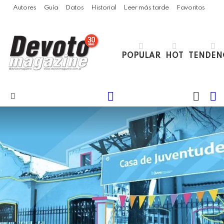
Autores
Guía
Datos
Historial
Leer más tarde
Favoritos
POPULAR
HOT
TENDEN
LOGIN
B
SWITC
SKIN
Menu