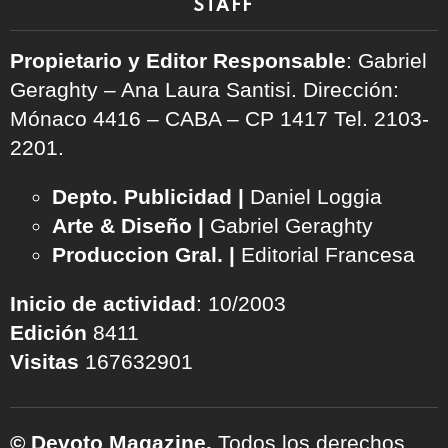
STAFF
Propietario y Editor Responsable
: Gabriel
Geraghty – Ana Laura Santisi. Dirección:
Mónaco 4416 – CABA – CP 1417
Tel. 2103-
2201.
Depto. Publicidad |
Daniel Loggia
Arte & Diseño |
Gabriel Geraghty
Produccion Gral. |
Editorial Francesa
Inicio de actividad
: 10/2003
Edición
8411
Visitas
167632901
© Devoto Magazine.
Todos los derechos