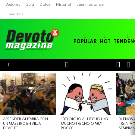
Autores
Guía
Datos
Historial
Leer más tarde
Favoritos
POPULAR
HOT
TENDEN
LOGIN
B
SWITC
SKIN
Menu
LATEST
STORIES
APRENDER GUITARRA CON
“DEL DICHO AL HECHO HAY
BUENOS 
UN MAESTRO EN VILLA
MUCHO TRECHO O MUY
TREINTA 
DEVOTO
POCO”
SEMBRAN