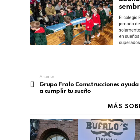
sembr
El colegio
jornada de
solamente 
en sueños 
superados 
See
Anterior
more
Grupo Fralo Comstrucciones ayuda
a cumplir tu sueño
MÁS SOB