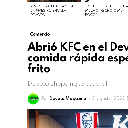
de
APRENDER GUITARRA CON
“DEL DICHO AL HECHO H
agosto
UN MAESTRO EN VILLA
MUCHO TRECHO O MUY
DEVOTO
POCO”
de
2026
Comercio
Abrió KFC en el De
comida rápida espe
frito
Devoto Shopping te espera!
Por
Devoto Magazine
31 agosto, 2023,