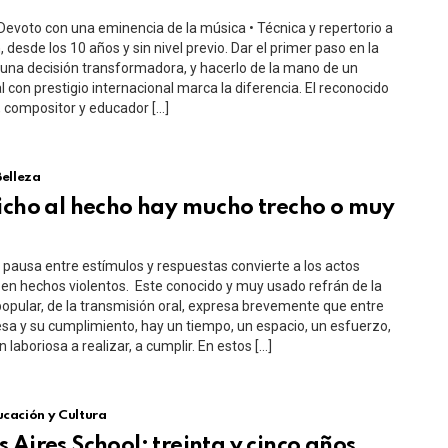
Devoto con una eminencia de la música • Técnica y repertorio a
, desde los 10 años y sin nivel previo. Dar el primer paso en la
una decisión transformadora, y hacerlo de la mano de un
l con prestigio internacional marca la diferencia. El reconocido
a, compositor y educador […]
Belleza
icho al hecho hay mucho trecho o muy
e pausa entre estímulos y respuestas convierte a los actos
 en hechos violentos. Este conocido y muy usado refrán de la
popular, de la transmisión oral, expresa brevemente que entre
a y su cumplimiento, hay un tiempo, un espacio, un esfuerzo,
 laboriosa a realizar, a cumplir. En estos […]
cación y Cultura
 Aires School: treinta y cinco años