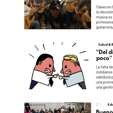
Clases en 
tu elección
música es 
profesiona
guitarrist
Salud & 
“Del d
poco”
La falta d
cotidianos
sabiduría 
una promes
una gestión
1
Edu
Buenos