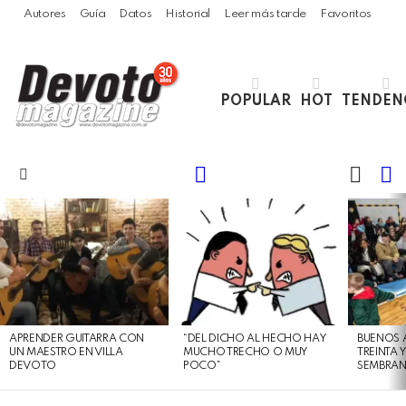
Autores
Guía
Datos
Historial
Leer más tarde
Favoritos
POPULAR
HOT
TENDEN
LOGIN
B
SWITC
SKIN
Menu
LATEST
STORIES
APRENDER GUITARRA CON
“DEL DICHO AL HECHO HAY
BUENOS 
UN MAESTRO EN VILLA
MUCHO TRECHO O MUY
TREINTA 
DEVOTO
POCO”
SEMBRAN