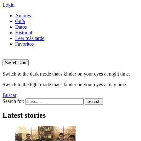
Login
Autores
Guía
Datos
Historial
Leer más tarde
Favoritos
Switch skin
Switch to the dark mode that's kinder on your eyes at night time.
Switch to the light mode that's kinder on your eyes at day time.
Buscar
Search for:
Search
Latest stories