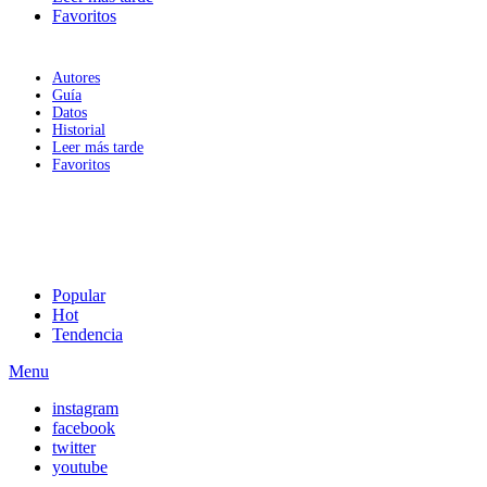
Favoritos
Autores
Guía
Datos
Historial
Leer más tarde
Favoritos
Popular
Hot
Tendencia
Menu
instagram
facebook
twitter
youtube