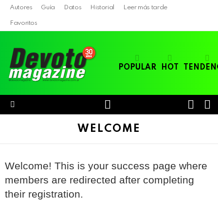
Autores
Guía
Datos
Historial
Leer más tarde
Favoritos
POPULAR
HOT
TENDEN
LOGIN
B
SWITC
SKIN
Menu
WELCOME
Welcome! This is your success page where
members are redirected after completing
their registration.