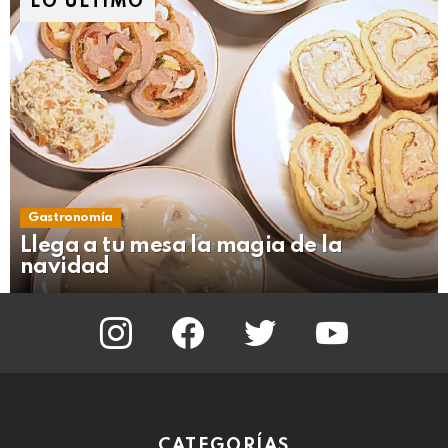
LO ÚLTIMO
Gastronomía
Llega a tu mesa la magia de la
navidad
instagram
facebook
twitter
youtube
CATEGORÍAS