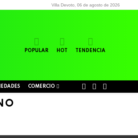
Villa Devoto, 06 de agosto de 2026
POPULAR
HOT
TENDENCIA
BUSCAR
LOGIN
SWITCH
IEDADES
COMERCIO
SKIN
NO