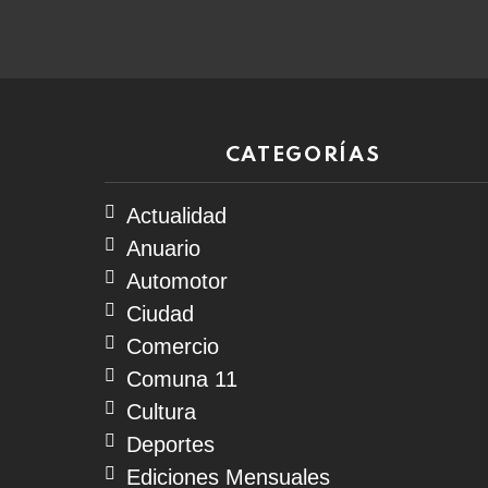
06
de
agosto
de
2026
CATEGORÍAS
Actualidad
Anuario
Automotor
Ciudad
Comercio
Comuna 11
Cultura
Deportes
Ediciones Mensuales