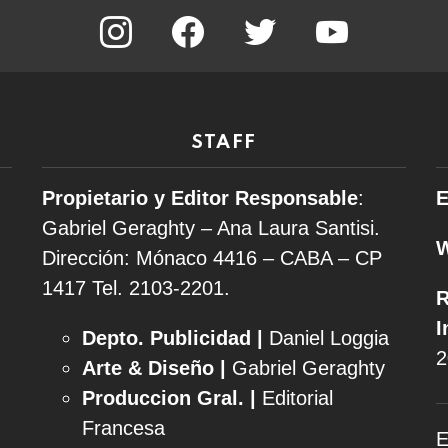
instagram
facebook
twitter
youtube
STAFF
Propietario y Editor Responsable
:
E
Gabriel Geraghty – Ana Laura Santisi.
Dirección: Mónaco 4416 – CABA – CP
1417
Tel. 2103-2201.
R
I
Depto. Publicidad |
Daniel Loggia
2
Arte & Diseño |
Gabriel Geraghty
Produccion Gral. |
Editorial
Francesa
E