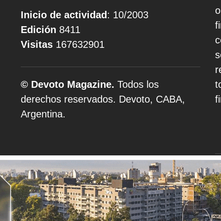
o
Inicio de actividad
: 10/2003
f
Edición
8411
c
Visitas
167632901
s
r
© Devoto Magazine.
Todos los
t
derechos reservados. Devoto, CABA,
f
Argentina.
A