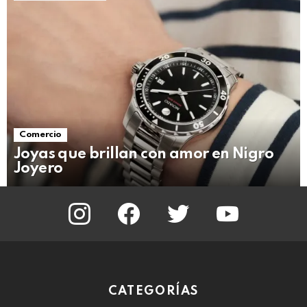
Comercio
Joyas que brillan con amor en Nigro
Joyero
instagram
facebook
twitter
youtube
CATEGORÍAS