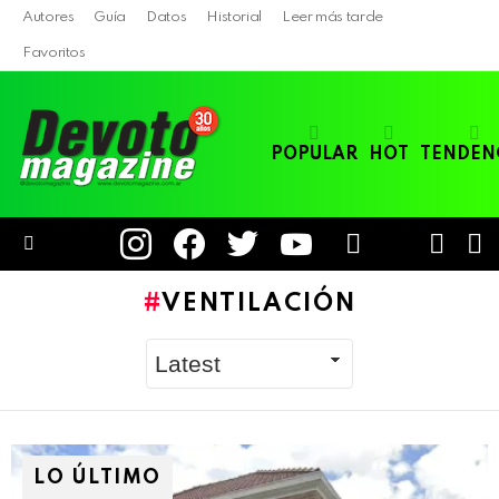
Autores
Guía
Datos
Historial
Leer más tarde
Favoritos
POPULAR
HOT
TENDEN
instagram
facebook
twitter
youtube
LOGIN
B
SWITC
SKIN
Menu
VENTILACIÓN
LO ÚLTIMO