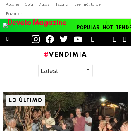
Autores
Guía
Datos
Historial
Leer más tarde
Favoritos
POPULAR
HOT
TEND
instagram
facebook
twitter
youtube
LOGIN
B
SWITC
SKIN
Menu
VENDIMIA
LO ÚLTIMO