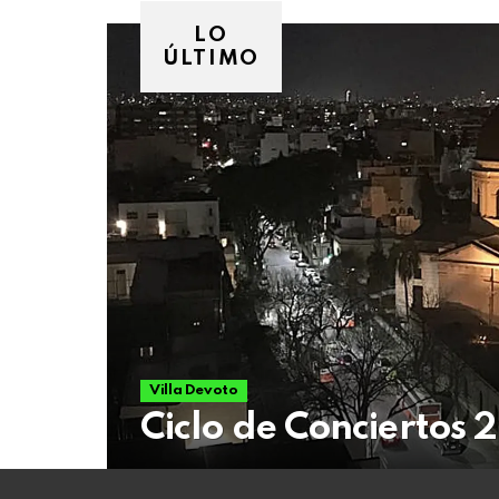
07
de
LO
agosto
ÚLTIMO
de
2026
Villa Devoto
Ciclo de Conciertos 2