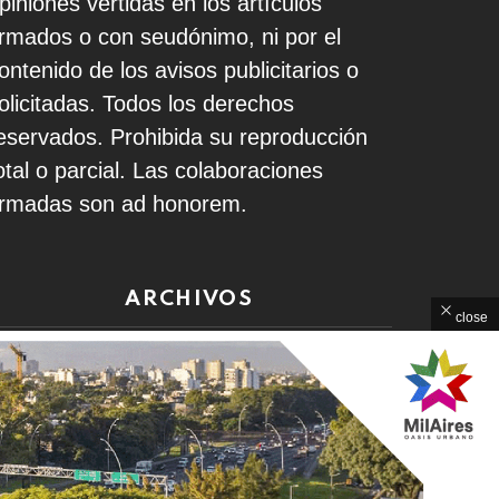
piniones vertidas en los artículos
irmados o con seudónimo, ni por el
ontenido de los avisos publicitarios o
olicitadas. Todos los derechos
eservados. Prohibida su reproducción
otal o parcial. Las colaboraciones
irmadas son ad honorem.
ARCHIVOS
close
rchivos
Home
Contacto
Política de Privacidad