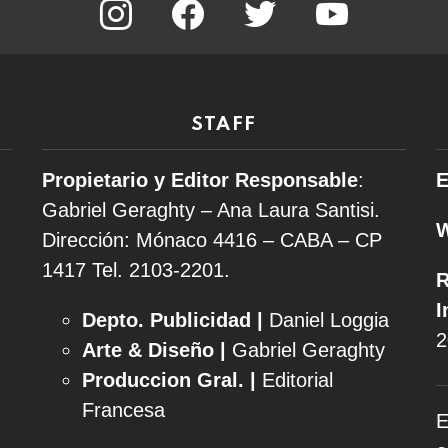
STAFF
Propietario y Editor Responsable
:
E
Gabriel Geraghty – Ana Laura Santisi.
Dirección: Mónaco 4416 – CABA – CP
1417
Tel. 2103-2201.
R
I
Depto. Publicidad |
Daniel Loggia
2
Arte & Diseño |
Gabriel Geraghty
Produccion Gral. |
Editorial
Francesa
E