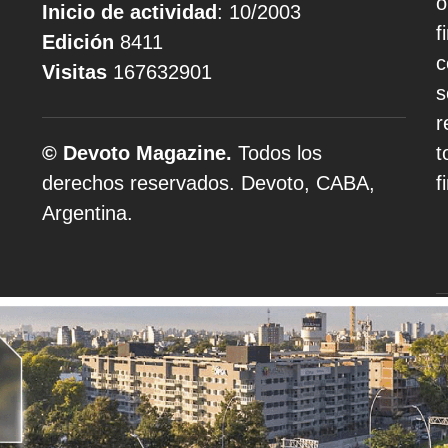
o
Inicio de actividad
: 10/2003
f
Edición
8411
c
Visitas
167632901
s
r
© Devoto Magazine.
Todos los
t
derechos reservados. Devoto, CABA,
f
Argentina.
A