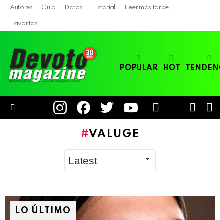
Autores
Guía
Datos
Historial
Leer más tarde
Favoritos
POPULAR
HOT
TENDEN
instagram
facebook
twitter
youtube
LOGIN
B
SWITC
SKIN
Menu
VALUGE
LO ÚLTIMO