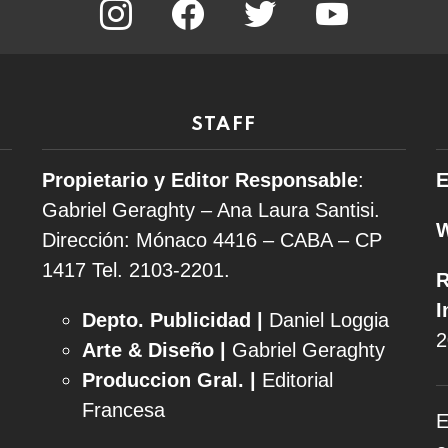
STAFF
Propietario y Editor Responsable
:
E
Gabriel Geraghty – Ana Laura Santisi.
Dirección: Mónaco 4416 – CABA – CP
1417
Tel. 2103-2201.
R
I
Depto. Publicidad |
Daniel Loggia
2
Arte & Diseño |
Gabriel Geraghty
Produccion Gral. |
Editorial
Francesa
E