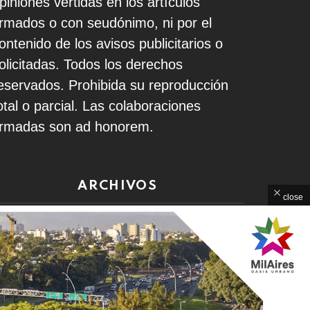
piniones vertidas en los artículos
irmados o con seudónimo, ni por el
ontenido de los avisos publicitarios o
olicitadas. Todos los derechos
eservados. Prohibida su reproducción
otal o parcial. Las colaboraciones
irmadas son ad honorem.
ARCHIVOS
close
rchivos
Home
Contacto
Política de Privacidad