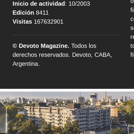
o
Inicio de actividad
: 10/2003
f
Edición
8411
c
Visitas
167632901
s
r
© Devoto Magazine.
Todos los
t
derechos reservados. Devoto, CABA,
f
Argentina.
A