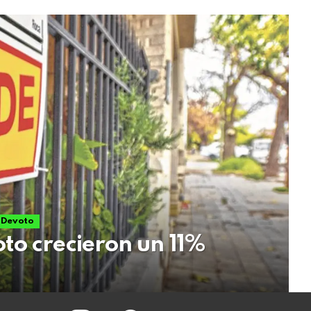
a Devoto
to crecieron un 11%
instagram
facebook
twitter
youtube