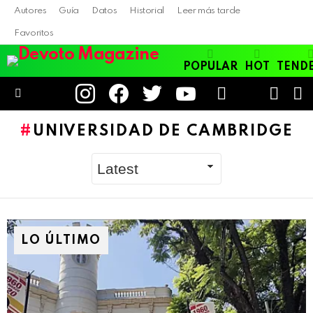
Autores
Guía
Datos
Historial
Leer más tarde
Favoritos
POPULAR
HOT
TEND
instagram
facebook
twitter
youtube
LOGIN
B
SWITC
SKIN
Menu
UNIVERSIDAD DE CAMBRIDGE
LO ÚLTIMO