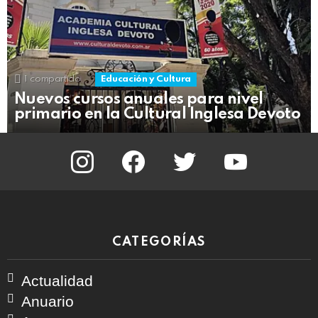
1
compartido
Educación y Cultura
Nuevos cursos anuales para nivel
primario en la Cultural Inglesa Devoto
instagram
facebook
twitter
youtube
CATEGORÍAS
Actualidad
Anuario