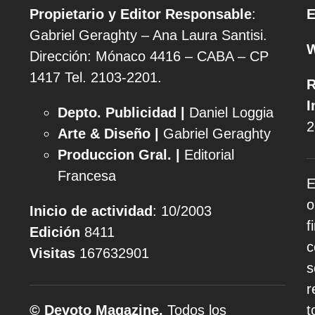
Propietario y Editor Responsable
:
E
Gabriel Geraghty – Ana Laura Santisi.
Dirección: Mónaco 4416 – CABA – CP
1417
Tel. 2103-2201.
R
I
Depto. Publicidad |
Daniel Loggia
2
Arte & Diseño |
Gabriel Geraghty
Produccion Gral. |
Editorial
Francesa
E
o
Inicio de actividad
: 10/2003
f
Edición
8411
c
Visitas
167632901
s
r
© Devoto Magazine.
Todos los
t