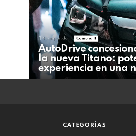
06
de
agosto
de
2026
4
compartido
Comuna 11
AutoDrive concesiona
la nueva Titano: pot
experiencia en una n
CATEGORÍAS