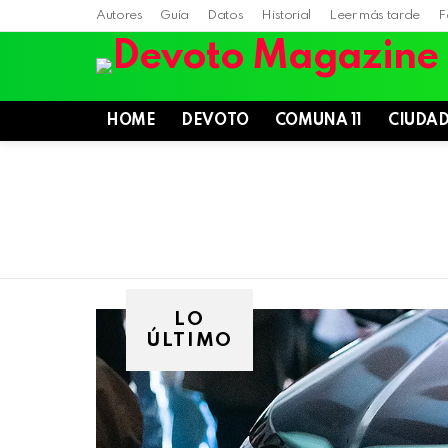
Autores
Guía
Datos
Historial
Leer más tarde
F
HOME
DEVOTO
COMUNA 11
CIUDA
LO
ÚLTIMO
Villa
Devoto,