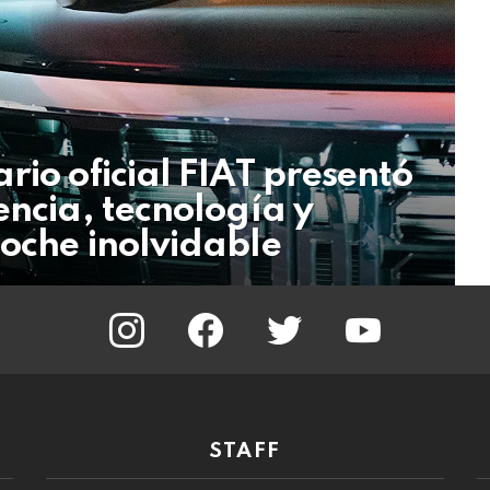
rio oficial FIAT presentó
encia, tecnología y
oche inolvidable
instagram
facebook
twitter
youtube
STAFF