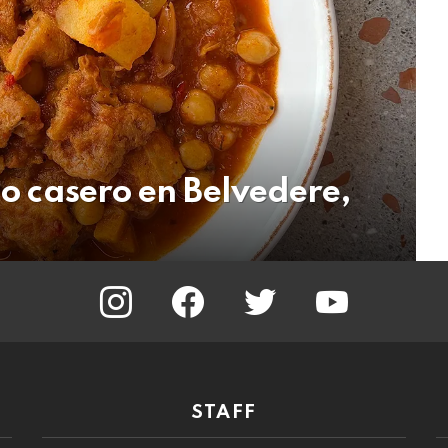
lo casero en Belvedere,
instagram
facebook
twitter
youtube
STAFF