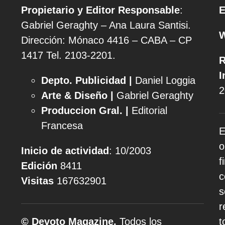
Propietario y Editor Responsable
:
E
Gabriel Geraghty – Ana Laura Santisi.
Dirección: Mónaco 4416 – CABA – CP
1417
Tel. 2103-2201.
R
I
Depto. Publicidad |
Daniel Loggia
2
Arte & Diseño |
Gabriel Geraghty
Produccion Gral. |
Editorial
Francesa
E
o
Inicio de actividad
: 10/2003
f
Edición
8411
c
Visitas
167632901
s
r
© Devoto Magazine.
Todos los
t