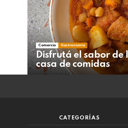
07
de
agosto
de
2026
Comercio
Gastronomía
Disfrutá el sabor de 
casa de comidas
CATEGORÍAS