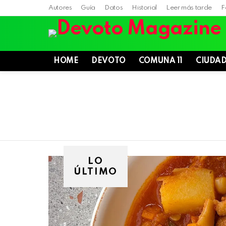
Autores
Guía
Datos
Historial
Leer más tarde
F
HOME
DEVOTO
COMUNA 11
CIUDA
LO
ÚLTIMO
Villa
Devoto,