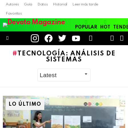
Autores
Guía
Datos
Historial
Leer más tarde
Favoritos
POPULAR
HOT
TEND
instagram
facebook
twitter
youtube
LOGIN
B
SWITC
SKIN
Menu
TECNOLOGÍA: ANÁLISIS DE
SISTEMAS
LO ÚLTIMO