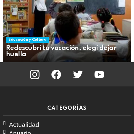
Educación y Cultura
Redescubrí tu vocación, elegí dejar
huella
instagram
facebook
twitter
youtube
CATEGORÍAS
Actualidad
Anuario