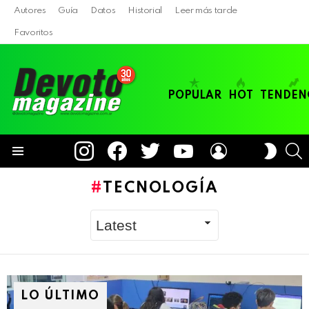
Autores
Guía
Datos
Historial
Leer más tarde
Favoritos
POPULAR
HOT
TENDEN
instagram
facebook
twitter
youtube
LOGIN
B
SWITC
SKIN
Menu
TECNOLOGÍA
LO ÚLTIMO