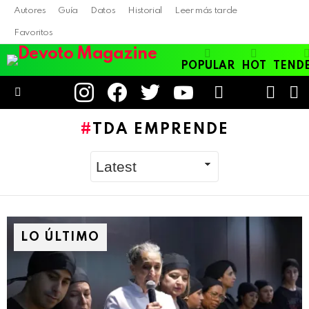
Autores
Guía
Datos
Historial
Leer más tarde
Favoritos
POPULAR
HOT
TEND
instagram
facebook
twitter
youtube
LOGIN
B
SWITC
SKIN
Menu
TDA EMPRENDE
LO ÚLTIMO