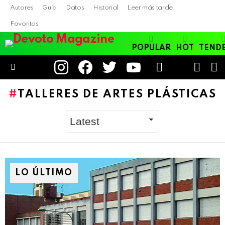
Autores
Guía
Datos
Historial
Leer más tarde
Favoritos
POPULAR
HOT
TEND
instagram
facebook
twitter
youtube
LOGIN
B
SWITC
SKIN
Menu
TALLERES DE ARTES PLÁSTICAS
LO ÚLTIMO