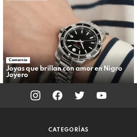
Comercio
Joyas que brillan con amor en Nigro
Joyero
instagram
facebook
twitter
youtube
CATEGORÍAS