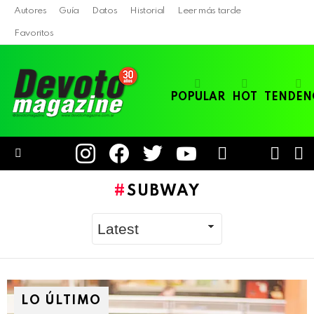
Autores
Guía
Datos
Historial
Leer más tarde
Favoritos
POPULAR
HOT
TENDEN
instagram
facebook
twitter
youtube
LOGIN
B
SWITC
SKIN
Menu
SUBWAY
LO ÚLTIMO