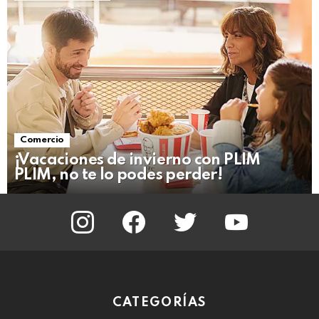
Comercio
¡Vacaciones de invierno con PLIM
PLIM, no te lo podes perder!
instagram
facebook
twitter
youtube
CATEGORÍAS