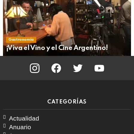
Gastronomía
¡Viva el Vino y el Cine Argentino!
instagram
facebook
twitter
youtube
CATEGORÍAS
Actualidad
Anuario