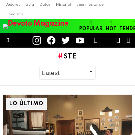
Autores
Guía
Datos
Historial
Leer más tarde
Favoritos
POPULAR
HOT
TEND
instagram
facebook
twitter
youtube
LOGIN
B
SWITC
SKIN
Menu
STE
LO ÚLTIMO