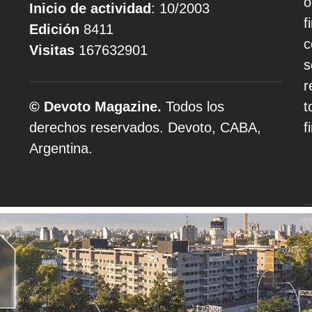
o
Inicio de actividad
: 10/2003
f
Edición
8411
c
Visitas
167632901
s
r
© Devoto Magazine.
Todos los
t
derechos reservados. Devoto, CABA,
f
Argentina.
A