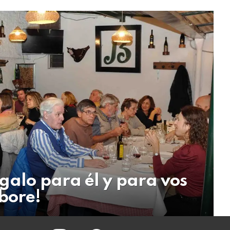
galo para él y para vos
bore!
instagram
facebook
twitter
youtube