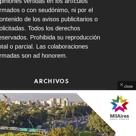
piniones vertidas en los artículos
irmados o con seudónimo, ni por el
ontenido de los avisos publicitarios o
olicitadas. Todos los derechos
eservados. Prohibida su reproducción
otal o parcial. Las colaboraciones
irmadas son ad honorem.
ARCHIVOS
close
rchivos
Home
Contacto
Política de Privacidad