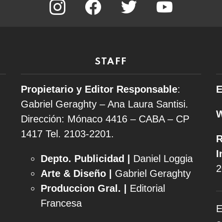
STAFF
Propietario y Editor Responsable
:
E
Gabriel Geraghty – Ana Laura Santisi.
Dirección: Mónaco 4416 – CABA – CP
1417
Tel. 2103-2201.
R
I
Depto. Publicidad |
Daniel Loggia
2
Arte & Diseño |
Gabriel Geraghty
Produccion Gral. |
Editorial
Francesa
E