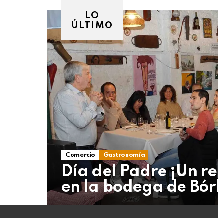
07
de
LO
agosto
ÚLTIMO
de
2026
Comercio
Gastronomía
Día del Padre ¡Un re
en la bodega de Bór