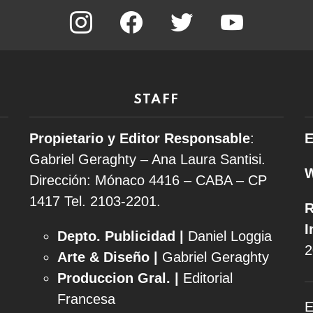
instagram
facebook
twitter
youtube
STAFF
Propietario y Editor Responsable
:
E
Gabriel Geraghty – Ana Laura Santisi.
Dirección: Mónaco 4416 – CABA – CP
1417
Tel. 2103-2201.
R
I
Depto. Publicidad |
Daniel Loggia
2
Arte & Diseño |
Gabriel Geraghty
Produccion Gral. |
Editorial
Francesa
E