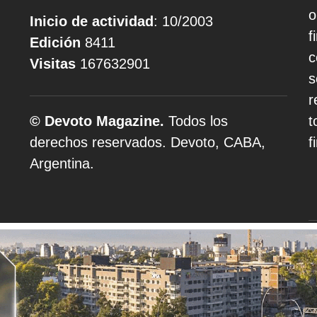
o
Inicio de actividad
: 10/2003
f
Edición
8411
c
Visitas
167632901
s
r
© Devoto Magazine.
Todos los
t
derechos reservados. Devoto, CABA,
f
Argentina.
A