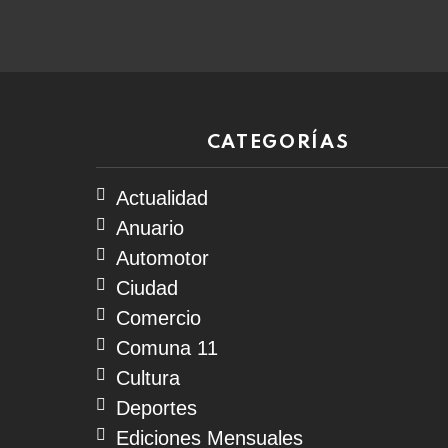
08
de
agosto
de
2026
CATEGORÍAS
Actualidad
Anuario
Automotor
Ciudad
Comercio
Comuna 11
Cultura
Deportes
Ediciones Mensuales