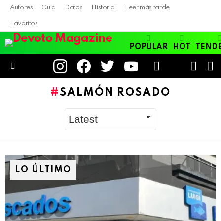
Autores
Guía
Datos
Historial
Leer más tarde
Favoritos
POPULAR
HOT
TEND
instagram
facebook
twitter
youtube
LOGIN
B
SWITC
SKIN
Menu
SALMÓN ROSADO
LO ÚLTIMO