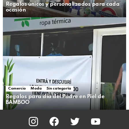
Regalos únicos y personalizados para cada
ocasión
Comercio
Moda
Sin categoría
Regalos para día del Padre en Piel de
BAMBOO
instagram
facebook
twitter
youtube