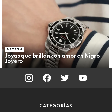
Comercio
Joyas que brillan con amor en Nigro
Joyero
instagram
facebook
twitter
youtube
CATEGORÍAS