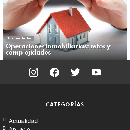
Propiedades
Operaciones Inmobiliarias: retos y
complejidades
instagram
facebook
twitter
youtube
CATEGORÍAS
Actualidad
Anuario