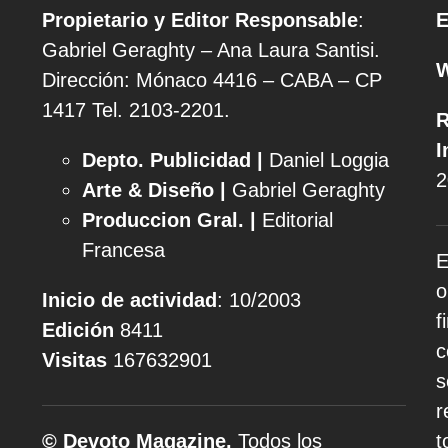
Propietario y Editor Responsable
:
E
Gabriel Geraghty – Ana Laura Santisi.
Dirección: Mónaco 4416 – CABA – CP
1417
Tel. 2103-2201.
R
I
Depto. Publicidad |
Daniel Loggia
2
Arte & Diseño |
Gabriel Geraghty
Produccion Gral. |
Editorial
Francesa
E
o
Inicio de actividad
: 10/2003
f
Edición
8411
c
Visitas
167632901
s
r
© Devoto Magazine.
Todos los
t