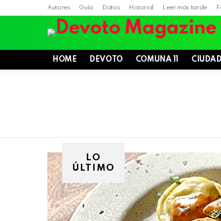
Autores
Guía
Datos
Historial
Leer más tarde
F
HOME
DEVOTO
COMUNA 11
CIUDA
LO
ÚLTIMO
Villa
Devoto,