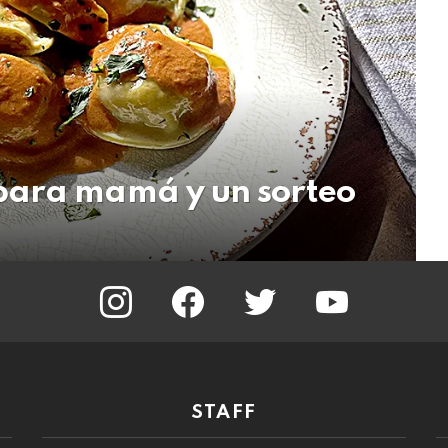
para mamá y un sorteo
instagram
facebook
twitter
youtube
STAFF