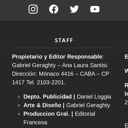
instagram
facebook
twitter
youtube
STAFF
Propietario y Editor Responsable
:
E
Gabriel Geraghty – Ana Laura Santisi.
Dirección: Mónaco 4416 – CABA – CP
1417
Tel. 2103-2201.
R
I
Depto. Publicidad |
Daniel Loggia
2
Arte & Diseño |
Gabriel Geraghty
Produccion Gral. |
Editorial
Francesa
E