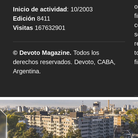
o
Inicio de actividad
: 10/2003
f
Edición
8411
c
Visitas
167632901
s
r
© Devoto Magazine.
Todos los
t
derechos reservados. Devoto, CABA,
f
Argentina.
A