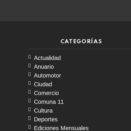
07
de
agosto
de
2026
CATEGORÍAS
Actualidad
Anuario
Automotor
Ciudad
Comercio
Comuna 11
Cultura
Deportes
Ediciones Mensuales