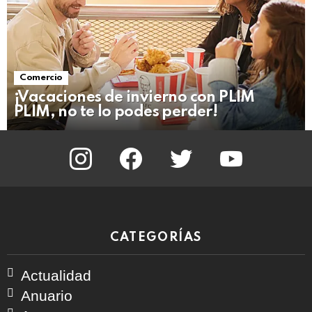
Comercio
¡Vacaciones de invierno con PLIM
PLIM, no te lo podes perder!
instagram
facebook
twitter
youtube
CATEGORÍAS
Actualidad
Anuario