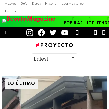
Autores
Guía
Datos
Historial
Leer más tarde
Favoritos
POPULAR
HOT
TEND
instagram
facebook
twitter
youtube
LOGIN
B
SWITC
SKIN
Menu
PROYECTO
LO ÚLTIMO