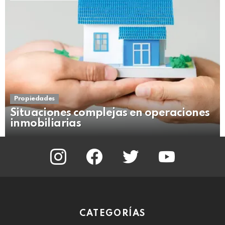
Propiedades
Situaciones complejas en operaciones
inmobiliarias
instagram
facebook
twitter
youtube
CATEGORÍAS