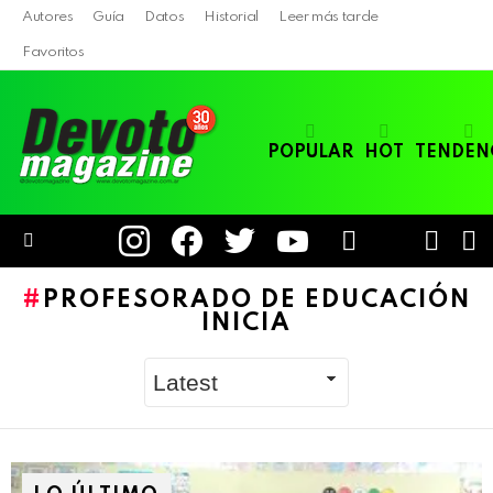
Autores
Guía
Datos
Historial
Leer más tarde
Favoritos
POPULAR
HOT
TENDEN
instagram
facebook
twitter
youtube
LOGIN
B
SWITC
SKIN
Menu
PROFESORADO DE EDUCACIÓN
INICIA