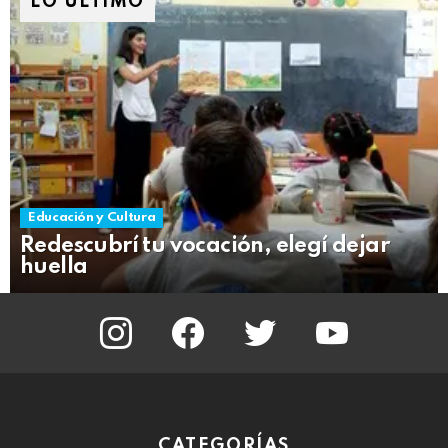
LO ÚLTIMO
Educación y Cultura
Redescubrí tu vocación, elegí dejar
huella
instagram
facebook
twitter
youtube
CATEGORÍAS