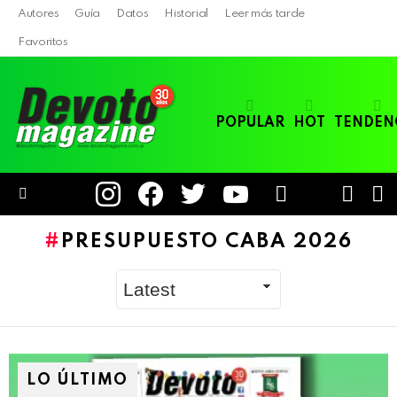
Autores
Guía
Datos
Historial
Leer más tarde
Favoritos
POPULAR
HOT
TENDEN
instagram
facebook
twitter
youtube
LOGIN
B
SWITC
SKIN
Menu
PRESUPUESTO CABA 2026
LO ÚLTIMO