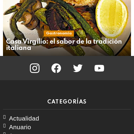
26
compartido
Gastronomía
Casa Virgilio: el sabor de la tradición
italiana
instagram
facebook
twitter
youtube
CATEGORÍAS
Actualidad
Anuario