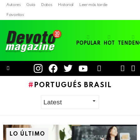
Autores
Guía
Datos
Historial
Leer más tarde
Favoritos
POPULAR
HOT
TENDEN
instagram
facebook
twitter
youtube
LOGIN
B
SWITC
SKIN
Menu
PORTUGUÉS BRASIL
LO ÚLTIMO