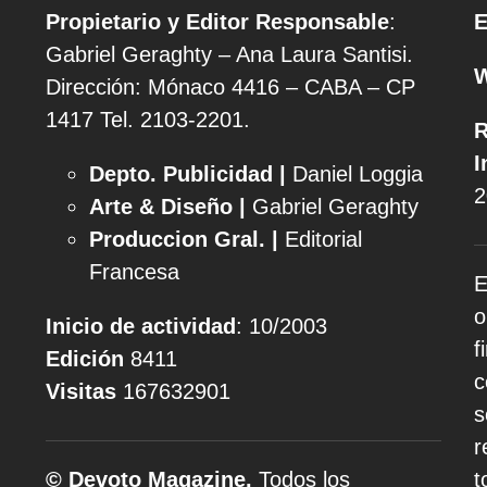
Propietario y Editor Responsable
:
E
Gabriel Geraghty – Ana Laura Santisi.
Dirección: Mónaco 4416 – CABA – CP
1417
Tel. 2103-2201.
R
I
Depto. Publicidad |
Daniel Loggia
2
Arte & Diseño |
Gabriel Geraghty
Produccion Gral. |
Editorial
Francesa
E
o
Inicio de actividad
: 10/2003
f
Edición
8411
c
Visitas
167632901
s
r
© Devoto Magazine.
Todos los
t