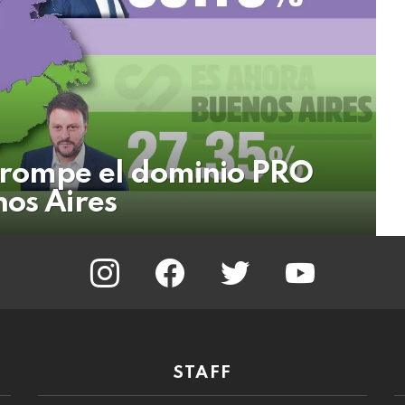
 rompe el dominio PRO
nos Aires
instagram
facebook
twitter
youtube
STAFF