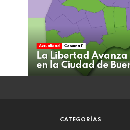
07
de
agosto
de
2026
Actualidad
Comuna 11
La Libertad Avanza
en la Ciudad de Bue
CATEGORÍAS