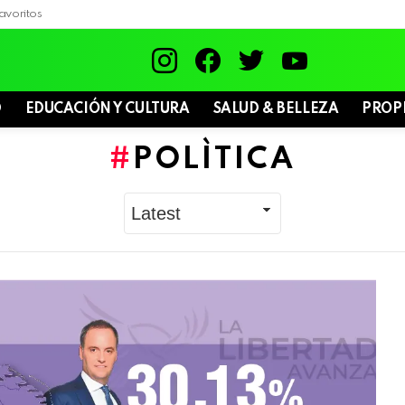
avoritos
instagram
facebook
twitter
youtube
D
EDUCACIÓN Y CULTURA
SALUD & BELLEZA
PROP
POLÌTICA