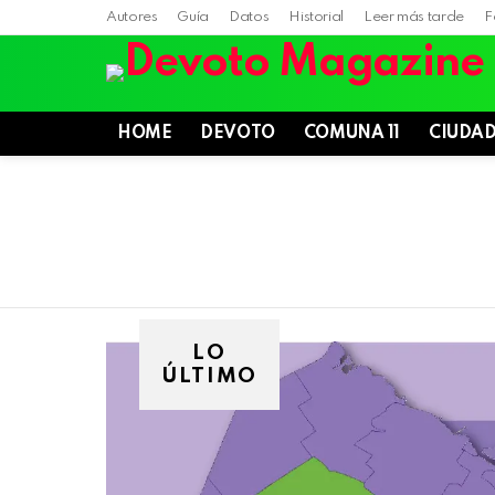
Autores
Guía
Datos
Historial
Leer más tarde
F
HOME
DEVOTO
COMUNA 11
CIUDA
LO
ÚLTIMO
Villa
Devoto,