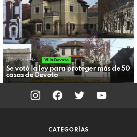
7
compartido
Villa Devoto
Se votó la ley para proteger más de 50
casas de Devoto
instagram
facebook
twitter
youtube
CATEGORÍAS