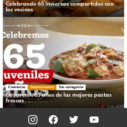
Celebrando 65 inviernos compartidos con
los vecinos
Comercio
Gastronomía
Sin categoría
La Juvenil, 65 años de las mejores pastas
frescas
instagram
facebook
twitter
youtube