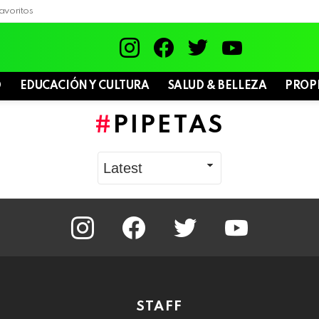
avoritos
instagram
facebook
twitter
youtube
D
EDUCACIÓN Y CULTURA
SALUD & BELLEZA
PROP
PIPETAS
instagram
facebook
twitter
youtube
STAFF