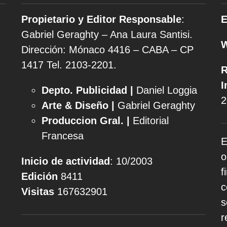
Propietario y Editor Responsable
:
E
Gabriel Geraghty – Ana Laura Santisi.
Dirección: Mónaco 4416 – CABA – CP
1417
Tel. 2103-2201.
R
I
Depto. Publicidad |
Daniel Loggia
2
Arte & Diseño |
Gabriel Geraghty
Produccion Gral. |
Editorial
Francesa
E
o
Inicio de actividad
: 10/2003
f
Edición
8411
c
Visitas
167632901
s
r