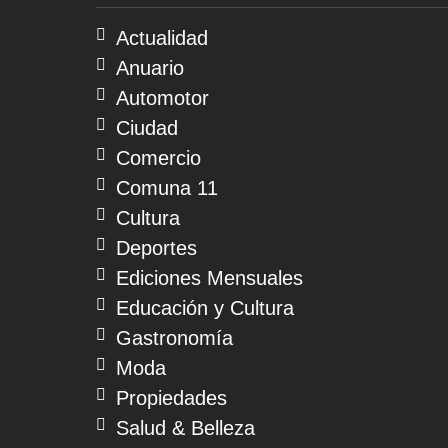
06
de
Actualidad
agosto
Anuario
de
2026
Automotor
Ciudad
Comercio
Comuna 11
Cultura
Deportes
Ediciones Mensuales
Educación y Cultura
Gastronomía
Moda
Propiedades
Salud & Belleza