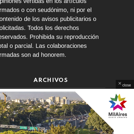
piniones vertidas en los artículos
irmados o con seudónimo, ni por el
ontenido de los avisos publicitarios o
olicitadas. Todos los derechos
eservados. Prohibida su reproducción
otal o parcial. Las colaboraciones
irmadas son ad honorem.
ARCHIVOS
close
rchivos
Home
Contacto
Política de Privacidad