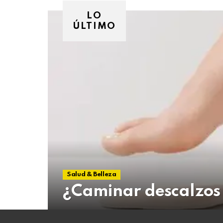
06
de
LO
agosto
ÚLTIMO
de
2026
Salud & Belleza
¿Caminar descalzos 