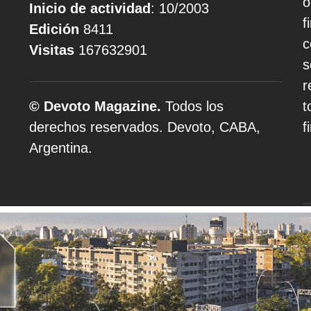
o
Inicio de actividad
: 10/2003
f
Edición
8411
c
Visitas
167632901
s
r
© Devoto Magazine.
Todos los
t
derechos reservados. Devoto, CABA,
f
Argentina.
A