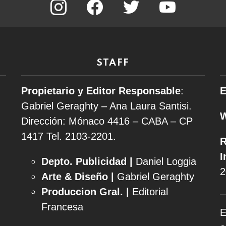
STAFF
Propietario y Editor Responsable
:
E
Gabriel Geraghty – Ana Laura Santisi.
Dirección: Mónaco 4416 – CABA – CP
1417
Tel. 2103-2201.
R
I
Depto. Publicidad |
Daniel Loggia
2
Arte & Diseño |
Gabriel Geraghty
Produccion Gral. |
Editorial
Francesa
E