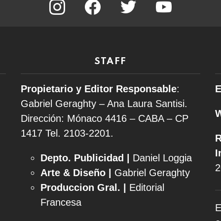
STAFF
Propietario y Editor Responsable
:
E
Gabriel Geraghty – Ana Laura Santisi.
Dirección: Mónaco 4416 – CABA – CP
1417
Tel. 2103-2201.
R
I
Depto. Publicidad |
Daniel Loggia
2
Arte & Diseño |
Gabriel Geraghty
Produccion Gral. |
Editorial
Francesa
E