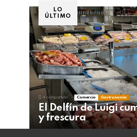
07
de
LO
agosto
ÚLTIMO
de
2026
4
compartido
Comercio
Gastronomía
El Delfín de Luigi cu
y frescura