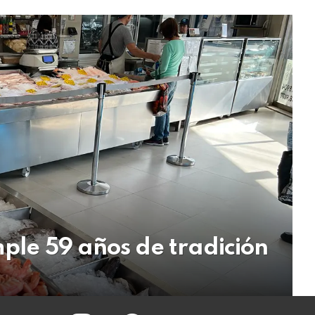
mple 59 años de tradición
instagram
facebook
twitter
youtube