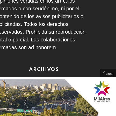
piniones vertidas en los artículos
irmados o con seudónimo, ni por el
ontenido de los avisos publicitarios o
olicitadas. Todos los derechos
eservados. Prohibida su reproducción
otal o parcial. Las colaboraciones
irmadas son ad honorem.
ARCHIVOS
close
rchivos
Home
Contacto
Política de Privacidad