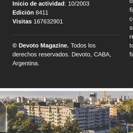
o
Inicio de actividad
: 10/2003
f
Edición
8411
c
Visitas
167632901
s
r
© Devoto Magazine.
Todos los
t
derechos reservados. Devoto, CABA,
f
Argentina.
A