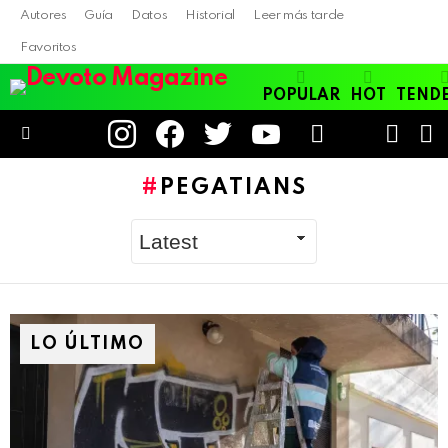
Autores
Guía
Datos
Historial
Leer más tarde
Favoritos
POPULAR
HOT
TEND
instagram
facebook
twitter
youtube
LOGIN
B
SWITC
SKIN
Menu
PEGATIANS
LO ÚLTIMO