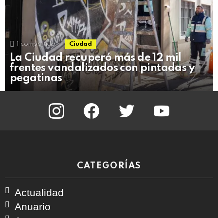
1
compartido
Ciudad
La Ciudad recuperó más de 12 mil
frentes vandalizados con pintadas y
pegatinas
instagram
facebook
twitter
youtube
CATEGORÍAS
Actualidad
Anuario