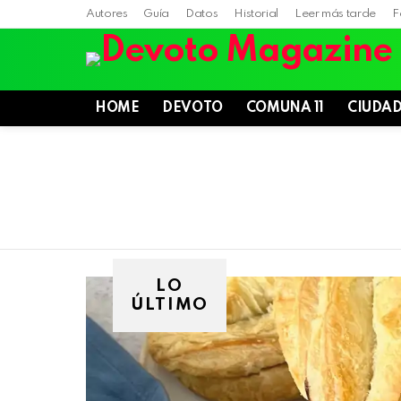
Autores
Guía
Datos
Historial
Leer más tarde
F
HOME
DEVOTO
COMUNA 11
CIUDA
LO
ÚLTIMO
Villa
Devoto,