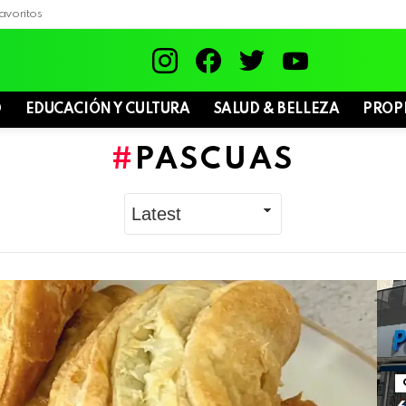
avoritos
instagram
facebook
twitter
youtube
D
EDUCACIÓN Y CULTURA
SALUD & BELLEZA
PROP
PASCUAS