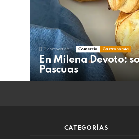
07
de
agosto
de
2026
2
compartido
Comercio
Gastronomía
En Milena Devoto: so
Pascuas
CATEGORÍAS