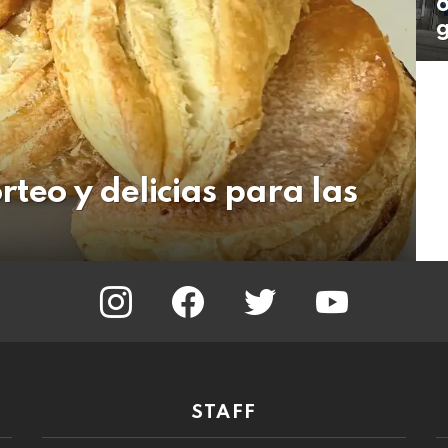
6
g
rteo y delicias para las
instagram
facebook
twitter
youtube
STAFF