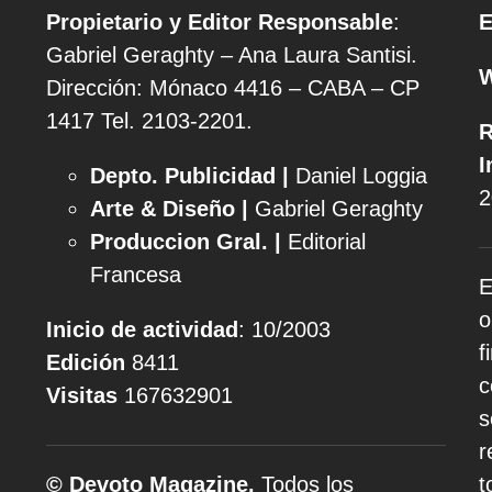
Propietario y Editor Responsable
:
E
Gabriel Geraghty – Ana Laura Santisi.
Dirección: Mónaco 4416 – CABA – CP
1417
Tel. 2103-2201.
R
I
Depto. Publicidad |
Daniel Loggia
2
Arte & Diseño |
Gabriel Geraghty
Produccion Gral. |
Editorial
Francesa
E
o
Inicio de actividad
: 10/2003
f
Edición
8411
c
Visitas
167632901
s
r
© Devoto Magazine.
Todos los
t