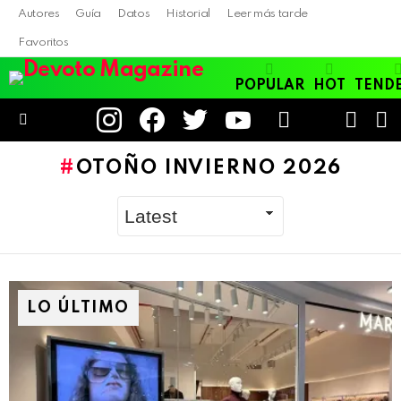
Autores
Guía
Datos
Historial
Leer más tarde
Favoritos
POPULAR
HOT
TEND
instagram
facebook
twitter
youtube
LOGIN
B
SWITC
SKIN
Menu
OTOÑO INVIERNO 2026
LO ÚLTIMO