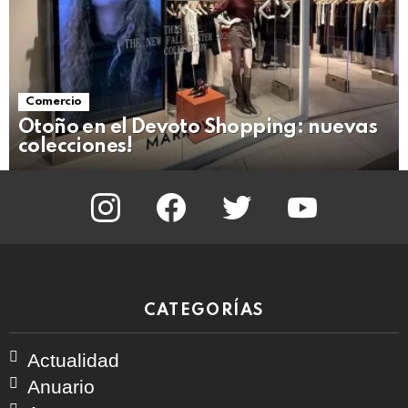
Comercio
Otoño en el Devoto Shopping: nuevas
colecciones!
instagram
facebook
twitter
youtube
CATEGORÍAS
Actualidad
Anuario