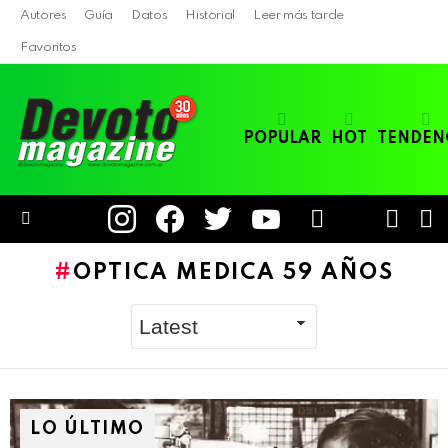
Autores
Guía
Datos
Historial
Leer más tarde
Favoritos
POPULAR
HOT
TENDEN
instagram
facebook
twitter
youtube
LOGIN
B
SWITC
SKIN
Menu
OPTICA MEDICA 59 AÑOS
LO ÚLTIMO